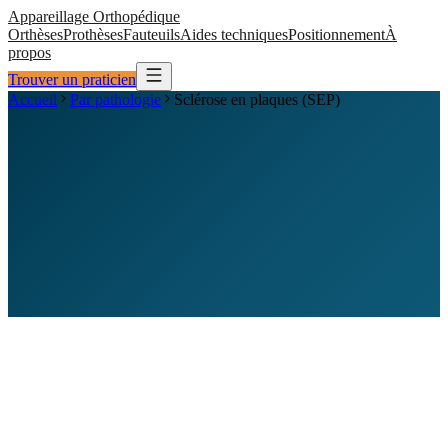
Appareillage
Orthopédique
Orthèses
Prothèses
Fauteuils
Aides techniques
Positionnement
À
propos
Trouver un praticien
Accueil
Par pathologie
Sclérose en plaques (SEP)