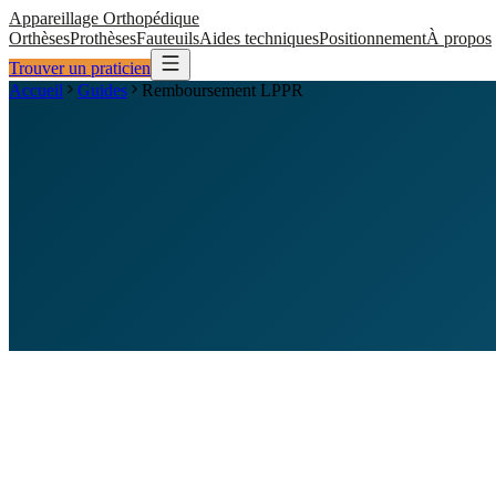
Appareillage
Orthopédique
Orthèses
Prothèses
Fauteuils
Aides techniques
Positionnement
À propos
Trouver un praticien
Accueil
Guides
Remboursement LPPR