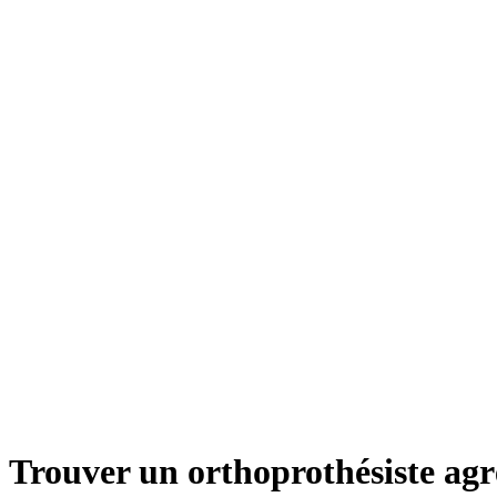
Quelle est la différence entre PLV TTC et prix réel ?
Peut-on cumuler LPPR et aide MDPH ?
Que faire si la CPAM refuse l'entente préalable ?
Les réparations sont-elles remboursées ?
Trouver un orthoprothésiste agr